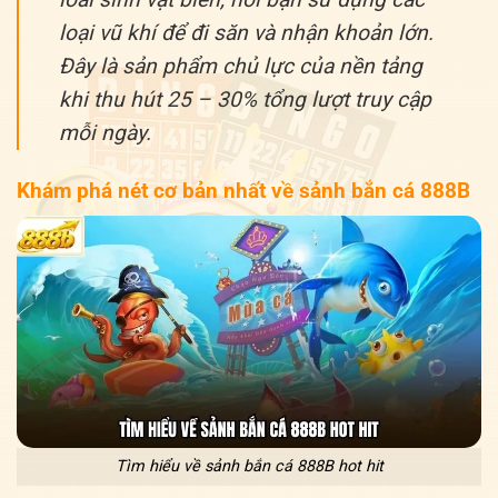
loại vũ khí để đi săn và nhận khoản lớn.
Đây là sản phẩm chủ lực của nền tảng
khi thu hút 25 – 30% tổng lượt truy cập
mỗi ngày.
Khám phá nét cơ bản nhất về sảnh bắn cá 888B
Tìm hiểu về sảnh bắn cá 888B hot hit