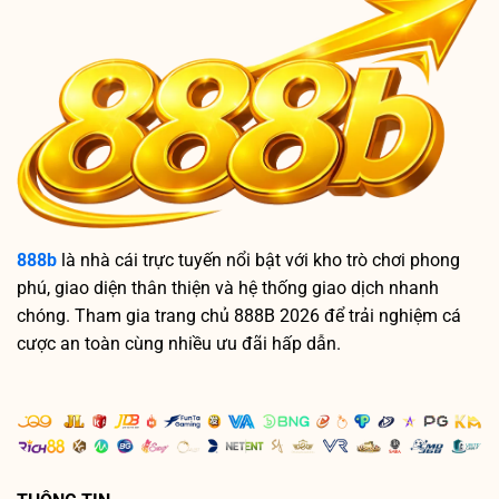
888b
là nhà cái trực tuyến nổi bật với kho trò chơi phong
phú, giao diện thân thiện và hệ thống giao dịch nhanh
chóng. Tham gia trang chủ 888B 2026 để trải nghiệm cá
cược an toàn cùng nhiều ưu đãi hấp dẫn.