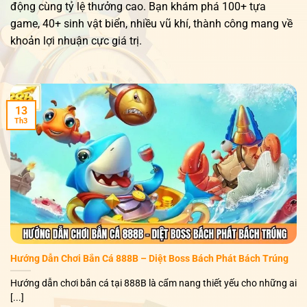
động cùng tỷ lệ thưởng cao. Bạn khám phá 100+ tựa
game, 40+ sinh vật biển, nhiều vũ khí, thành công mang về
khoản lợi nhuận cực giá trị.
13
Th3
Hướng Dẫn Chơi Bắn Cá 888B – Diệt Boss Bách Phát Bách Trúng
Hướng dẫn chơi bắn cá tại 888B là cẩm nang thiết yếu cho những ai
[...]