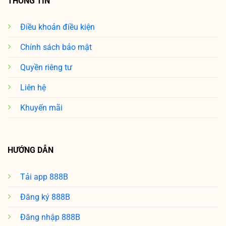
THÔNG TIN
Điều khoản điều kiện
Chính sách bảo mật
Quyền riêng tư
Liên hệ
Khuyến mãi
HƯỚNG DẪN
Tải app 888B
Đăng ký 888B
Đăng nhập 888B