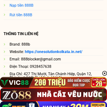
Nạp tiền 888B
Rút tiền 888B
THÔNG TIN LIÊN HỆ
Brand:
888b
Website:
https://onesolutionkolkata.in.net/
Email:
888blocker@gmail.com
Điện Thoại:
0928457638
Địa Chỉ:
427 Thị Mười, Tân Chánh Hiệp, Quận 12,
Thành phố Hồ Chí Minh, Việt Nam
Hashtags: #888b, #nhacai_888b, #casino_888b,
#cacuoc_888b, #trangchu_888b, #khuyenmai_888b