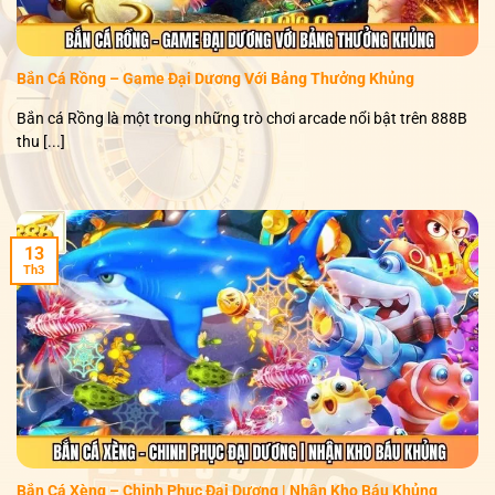
Bắn Cá Rồng – Game Đại Dương Với Bảng Thưởng Khủng
Bắn cá Rồng là một trong những trò chơi arcade nổi bật trên 888B
thu [...]
13
Th3
Bắn Cá Xèng – Chinh Phục Đại Dương | Nhận Kho Báu Khủng