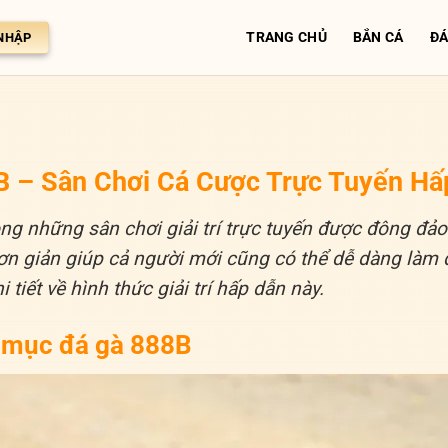
TRANG CHỦ
BẮN CÁ
ĐÁ
NHẬP
B – Sân Chơi Cá Cược Trực Tuyến Hấ
ng những sân chơi giải trí trực tuyến được đông đảo
ơn giản giúp cả người mới cũng có thể dễ dàng làm q
tiết về hình thức giải trí hấp dẫn này.
 mục đá gà 888B