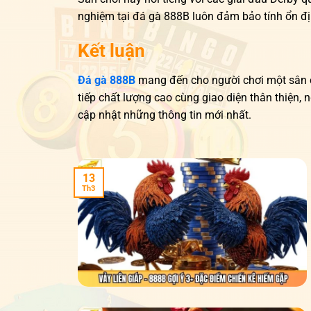
nghiệm tại đá gà 888B luôn đảm bảo tính ổn địn
Kết luận
Đá gà 888B
mang đến cho người chơi một sân chơ
tiếp chất lượng cao cùng giao diện thân thiện, 
cập nhật những thông tin mới nhất.
13
Th3