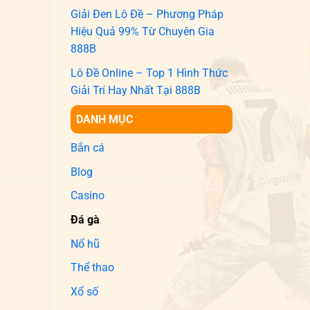
Giải Đen Lô Đề – Phương Pháp
Hiệu Quả 99% Từ Chuyên Gia
888B
Lô Đề Online – Top 1 Hình Thức
Giải Trí Hay Nhất Tại 888B
DANH MỤC
Bắn cá
Blog
Casino
Đá gà
Nổ hũ
Thể thao
Xổ số