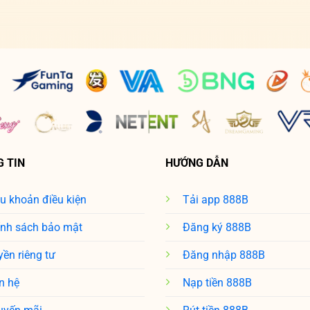
 TIN
HƯỚNG DẪN
u khoản điều kiện
Tải app 888B
ính sách bảo mật
Đăng ký 888B
ền riêng tư
Đăng nhập 888B
n hệ
Nạp tiền 888B