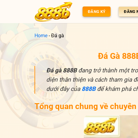
Bỏ
qua
ĐĂNG KÝ
ĐĂNG 
nội
dung
Home
-
Đá gà
Đá Gà 888
Đá gà 888B
đang trở thành một tro
diện thân thiện và cách tham gia đ
dưới đây của
888B
để khám phá chi 
Tổng quan chung về chuyên