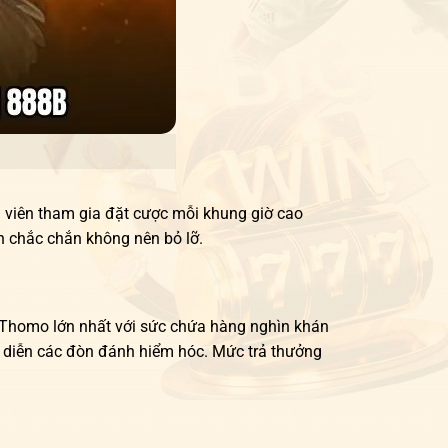
 viên tham gia đặt cược mỗi khung giờ cao
n chắc chắn không nên bỏ lỡ.
 Thomo lớn nhất với sức chứa hàng nghìn khán
phô diễn các đòn đánh hiểm hóc. Mức trả thưởng