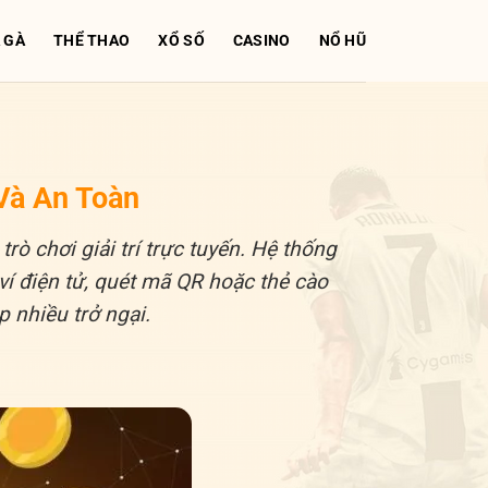
 GÀ
THỂ THAO
XỔ SỐ
CASINO
NỔ HŨ
Và An Toàn
rò chơi giải trí trực tuyến. Hệ thống
í điện tử, quét mã QR hoặc thẻ cào
p nhiều trở ngại.