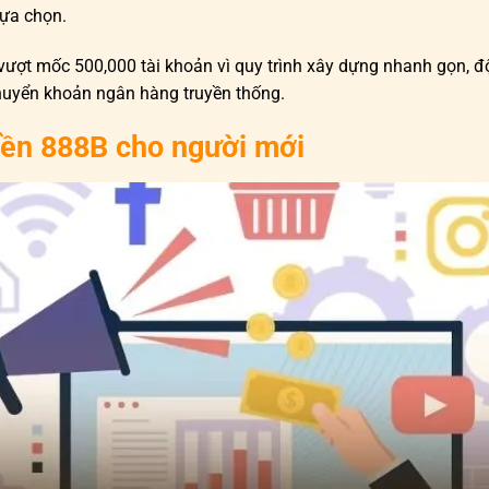
lựa chọn.
vượt mốc 500,000 tài khoản vì quy trình xây dựng nhanh gọn, độ
huyển khoản ngân hàng truyền thống.
iền 888B cho người mới