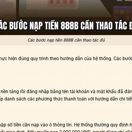
Các bước nạp tiền 888B cần thao tác đủ
 thực hiện đúng quy trình theo hướng dẫn của hệ thống. Các bư
 nền tảng rồi đăng nhập bằng tên tài khoản và mật khẩu đã đăn
ấp danh sách các phương thức thanh toán với hướng dẫn chi tiế
ập số tiền cần nạp vào ô thông tin. Hệ thống thường quy định