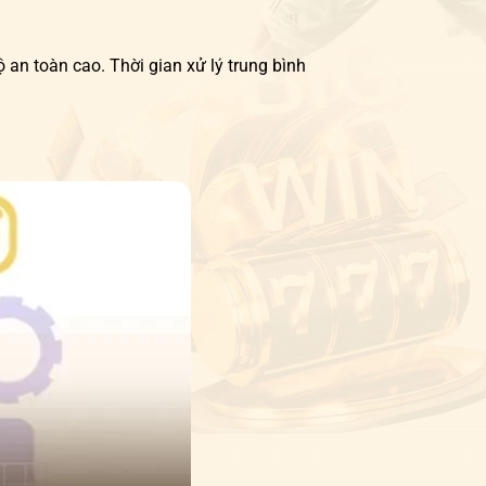
 an toàn cao. Thời gian xử lý trung bình