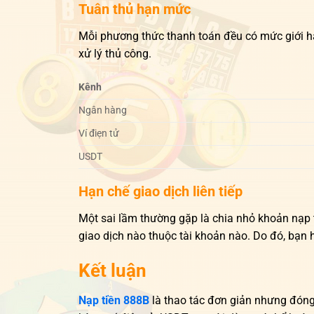
Tuân thủ hạn mức
Mỗi phương thức thanh toán đều có mức giới hạn 
xử lý thủ công.
Kênh
Ngân hàng
Ví điẹn tử
USDT
Hạn chế giao dịch liên tiếp
Một sai lầm thường gặp là chia nhỏ khoản nạp th
giao dịch nào thuộc tài khoản nào. Do đó, bạn hã
Kết luận
Nạp tiền 888B
là thao tác đơn giản nhưng đóng