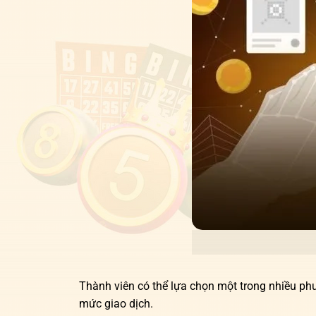
Thành viên có thể lựa chọn một trong nhiều phư
mức giao dịch.