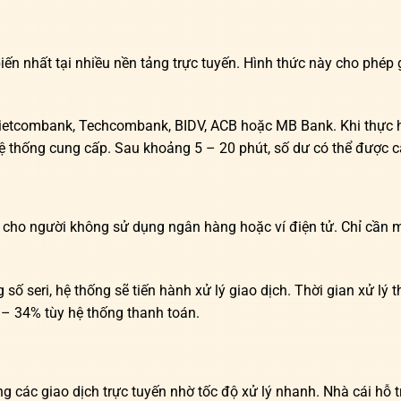
n nhất tại nhiều nền tảng trực tuyến. Hình thức này cho phép 
Vietcombank, Techcombank, BIDV, ACB hoặc MB Bank. Khi thực h
ệ thống cung cấp. Sau khoảng 5 – 20 phút, số dư có thể được c
nh cho người không sử dụng ngân hàng hoặc ví điện tử. Chỉ cần
ố seri, hệ thống sẽ tiến hành xử lý giao dịch. Thời gian xử lý 
– 34% tùy hệ thống thanh toán.
ong các giao dịch trực tuyến nhờ tốc độ xử lý nhanh. Nhà cái hỗ