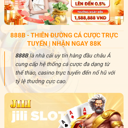
888B - THIÊN ĐƯỜNG CÁ CƯỢC TRỰC
TUYẾN | NHẬN NGAY 88K
888B
là nhà cái uy tín hàng đầu châu Á
cung cấp hệ thống cá cược đa dạng từ
thể thao, casino trực tuyến đến nổ hũ với
tỷ lệ thưởng cực cao.